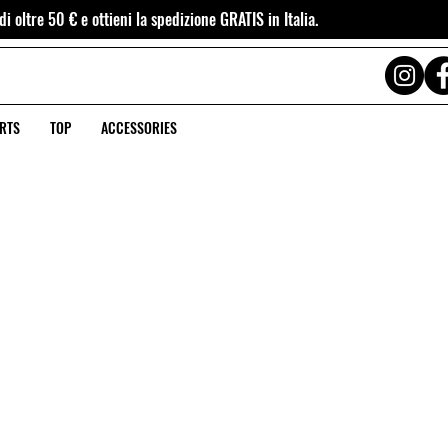
i oltre 50 € e ottieni la spedizione GRATIS in Italia.
RTS
TOP
ACCESSORIES
OUTLET