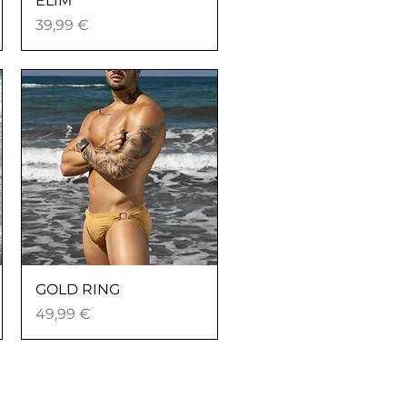
ELIM
Prezzo
39,99 €
Vista rapida
GOLD RING
Prezzo
49,99 €