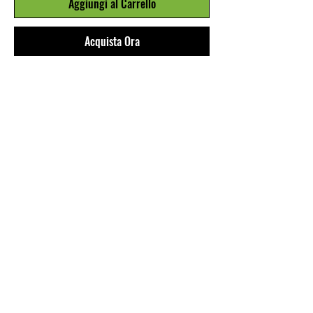
Aggiungi al Carrello
Acquista Ora
CANOTTE PER PALESTRA O TEMPO
LIBERO IN COTONE STAMPATO
DISPONIBILE IN 5 COLORI:
1. NERO CON STAMPA ORO
2. BIANCO E ORO
3. LIME E NERO
4. GRIGIO E NERO
5. VERDE MILITARE E FUXIA