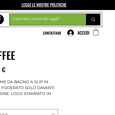
LEGGI LE NOSTRE POLITICHE
ACCEDI
CONTATTAMI
FFEE
Prezzo
 €
ME DA BAGNO A SLIP IN
, FODERATO SOLO DAVANTI
TONE. LOGO STAMPATO IN
NEL CENTRO DIETRO,
*
TTO NERO. ALTEZZA SUL
 4 CM.
iona