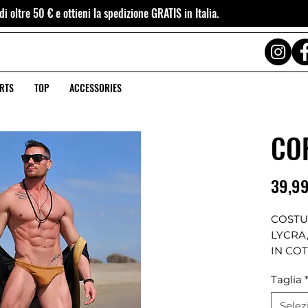
i oltre 50 € e ottieni la spedizione GRATIS in Italia.
RTS
TOP
ACCESSORIES
CO
39,99
COSTU
LYCRA
IN CO
NERO 
Taglia
LACCE
FIANCO
Selez