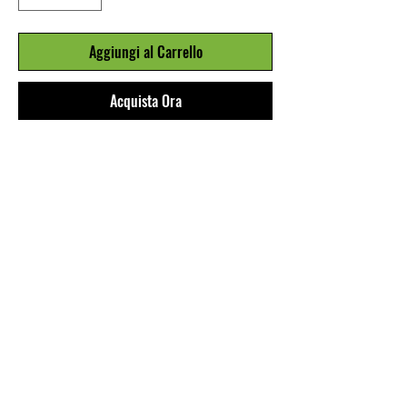
Aggiungi al Carrello
Acquista Ora
SLIP MARE (SPEEDO, BANADORES)
IN LICRA BASE NERA A FIORI
COLORATI.
FODERA DAVANTI E DIETRO,
ALTEZZA SUL FIANCO 4CM.