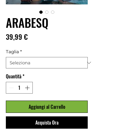
ARABESQ
Prezzo
39,99 €
Taglia
*
Quantità
*
Aggiungi al Carrello
Acquista Ora