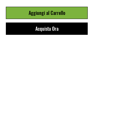
Aggiungi al Carrello
Acquista Ora
COSTUME DA BAGNO A SLIP IN
LYCRA STAMPATA CON MOTIVI
ETNICI MULTICOLOR.
ALTEZZA SUL FIANCO 4CM.
SWIMSUIT IN LYCRA, PRINTED
WITH MULTICOLOR ETHNIC
MOTIFS.