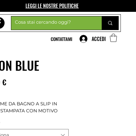
LEGGI LE NOSTRE POLITICHE
ACCEDI
CONTATTAMI
TON BLUE
Prezzo
 €
ME DA BAGNO A SLIP IN
 STAMPATA CON MOTIVO
LIER E RAMAGE A
*
ASTO. ALTEZZA SUL FIANCO
FODERA SOLO DAVANTI.
iona