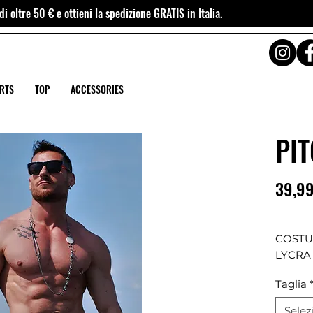
i oltre 50 € e ottieni la spedizione GRATIS in Italia.
RTS
TOP
ACCESSORIES
PI
39,99
COSTU
LYCRA
ANIMA
Taglia
CONTR
4CM, 
Selez