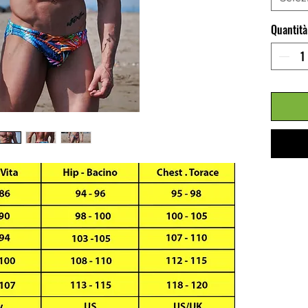
SWIMSU
Quantità
AND C
HEIGHT
ONLY.