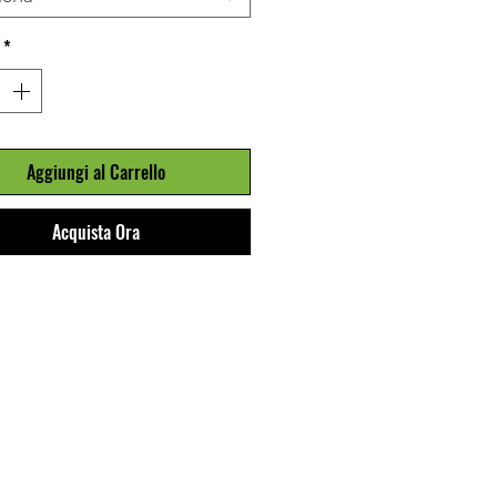
IT IN LYCRA, ANIMAL PRINT
*
ONSTRASTING RAMAGE. SIDE
 4CM. LINING IN FRONT
Aggiungi al Carrello
Acquista Ora