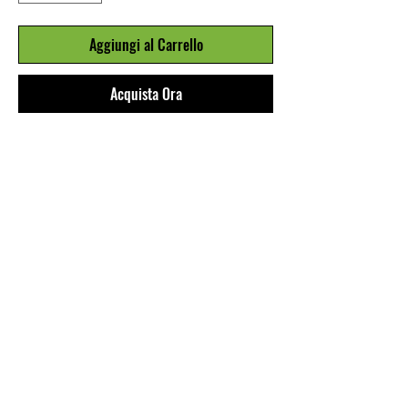
Aggiungi al Carrello
Acquista Ora
COSTUME DA BAGNO A SLIP IN
LYCRA STAMPATA CON MOTIVO
ANIMALIER E RAMAGE A
CONTRASTO. ALTEZZA SUL FIANCO
4CM, FODERA SOLO DAVANTI.
SWIMSUIT IN LYCRA, ANIMAL PRINT
AND CONSTRASTING RAMAGE. SIDE
HEIGHT 4CM. LINING IN FRONT
ONLY.