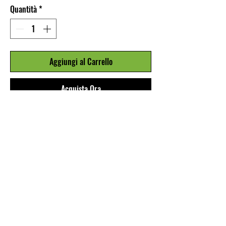
Quantità
*
Aggiungi al Carrello
Acquista Ora
CANOTTE PER PALESTRA O TEMPO
LIBERO IN COTONE STAMPATO
DISPONIBILE IN 5 COLORI:
1. NERO CON STAMPA ORO
2. BIANCO E ORO
3. LIME E NERO
4. GRIGIO E NERO
5. VERDE MILITARE E FUXIA